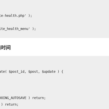
e-health.php' ); 

前时间
te( $post_id, $post, $update ) {

OING_AUTOSAVE ) return;

) return;
