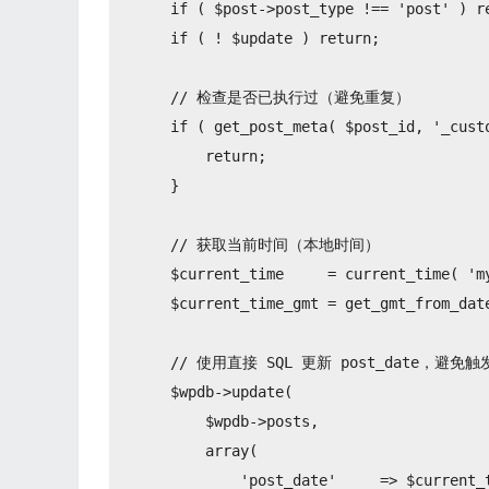
    if ( $post->post_type !== 'post' ) re
    if ( ! $update ) return;

    // 检查是否已执行过（避免重复）

    if ( get_post_meta( $post_id, '_custo
        return;

    }

    // 获取当前时间（本地时间）

    $current_time     = current_time( 'my
    $current_time_gmt = get_gmt_from_date
    // 使用直接 SQL 更新 post_date，避免
    $wpdb->update(

        $wpdb->posts,

        array(

            'post_date'     => $current_t