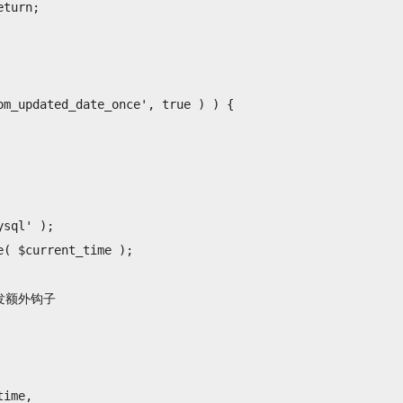
turn;

m_updated_date_once', true ) ) {

sql' );

( $current_time );

触发额外钩子

ime,
