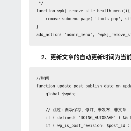
 */

function wpkj_remove_site_health_menu(){

    remove_submenu_page( 'tools.php','sit
}

2、更新文章的自动更新时间为当
//时间

function update_post_publish_date_on_upda
    global $wpdb;

    // 跳过：自动保存、修订、未发布、非文章

    if ( defined( 'DOING_AUTOSAVE' ) && D
    if ( wp_is_post_revision( $post_id ) 