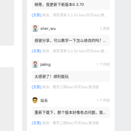
稍等，我更新下新版本6.3.70
[文章]
来自：
滴答清单 6.3.50 Mac中文Mac激活版
sher_wu
2 周前
感谢分享，可以教学一下怎么修改的吗？目
前设置的再用两年其实也就到期了。
[文章]
来自：
滴答清单 6.3.50 Mac中文Mac激活版
jialing
1 个月前
太感谢了！顺利能玩
[文章]
来自：
傲世三国Mac中文Mac激活版
站长
1 个月前
重新下载下，那个版本好像有点问题，我重
新传了一个
[文章]
来自：
傲世三国Mac中文Mac激活版