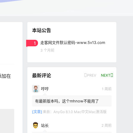
本站公告
1
走客网文件默认密码-www.5v13.com
3 个月前
最新评论
PREV
NEXT
添加在
哼哼
1 周前
有最新版本吗，这个mhnow不能用了
[文章]
来自：
AnyGo 8.1.0 Mac中文Mac激活版
站长
2 周前