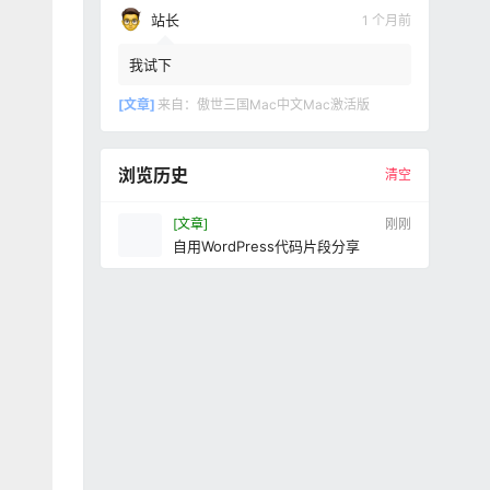
站长
1 个月前
我试下
[文章]
来自：
傲世三国Mac中文Mac激活版
浏览历史
清空
[文章]
刚刚
自用WordPress代码片段分享